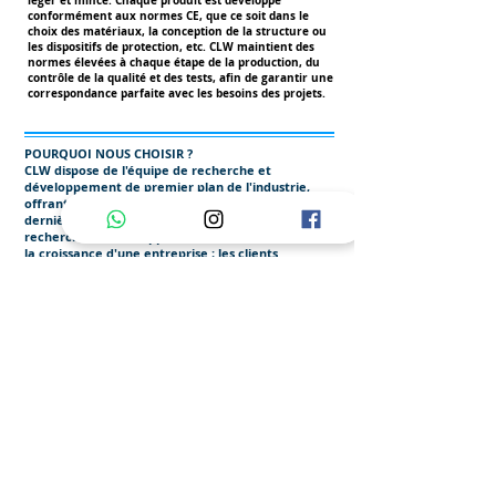
léger et mince. Chaque produit est développé
conformément aux normes CE, que ce soit dans le
choix des matériaux, la conception de la structure ou
les dispositifs de protection, etc. CLW maintient des
normes élevées à chaque étape de la production, du
contrôle de la qualité et des tests, afin de garantir une
correspondance parfaite avec les besoins des projets.
POURQUOI NOUS CHOISIR ?
CLW dispose de l'équipe de recherche et
développement de premier plan de l'industrie,
offrant des produits conviviaux dotés des
dernières technologies et de designs innovants. La
recherche et développement (R&D) est le cœur de
la croissance d'une entreprise ; les clients
n'achètent pas les mêmes modèles chez
n'importe quel magasin tout le temps. CLW a
travaillé avec succès avec des acteurs clés de
l'industrie, où nos modèles répondent aux normes
strictes internationales du secteur.
Demande de Devis