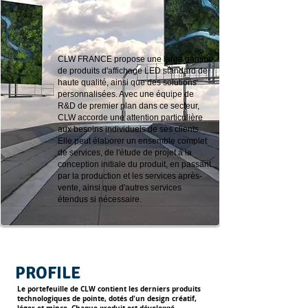
CLW FRANCE propose une large gamme
de produits d'affichage LED standard de
haute qualité, ainsi que des solutions
personnalisées. Avec une équipe de
R&D de premier plan dans ce secteur,
CLW accorde une attention particulière
aux besoins individuels de ses clients.
Elle peut élaborer un ensemble complet
de services, de l'étude de projet à la
conception initiale du produit, en passant
par la production et les services après-
vente, ainsi que d'autres services
étendus si nécessaire.
PROFILE
Le portefeuille de CLW contient les derniers produits
technologiques de pointe, dotés d'un design créatif,