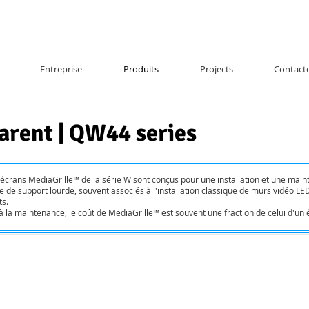
Entreprise
Produits
Projects
Contact
arent | QW44 series
crans MediaGrille™ de la série W sont conçus pour une installation et une mainte
e de support lourde, souvent associés à l'installation classique de murs vidéo LED
ts.
t à la maintenance, le coût de MediaGrille™ est souvent une fraction de celui d'un