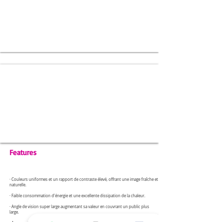
Features
· Couleurs uniformes et un rapport de contraste élevé, offrant une image fraîche et
naturelle.
· Faible consommation d'énergie et une excellente dissipation de la chaleur.
· Angle de vision super large augmentant sa valeur en couvrant un public plus
large.